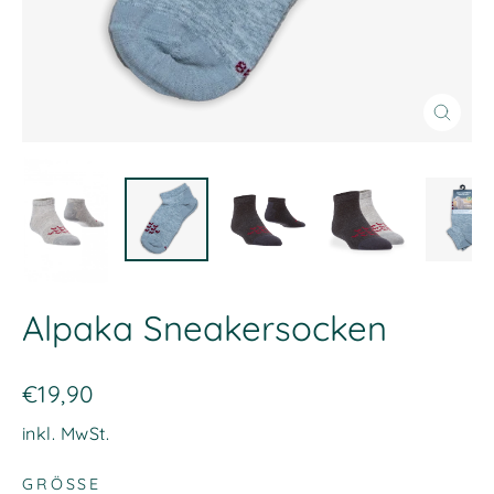
Schließ
(Esc)
Alpaka Sneakersocken
Normaler
€19,90
Preis
inkl. MwSt.
GRÖSSE