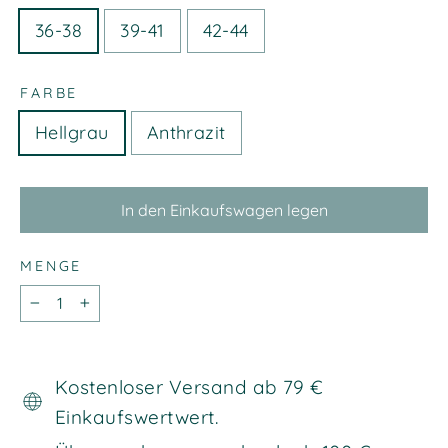
36-38
39-41
42-44
FARBE
Hellgrau
Anthrazit
In den Einkaufswagen legen
MENGE
−
+
Liquid error (snippets/image-element line
Kostenloser Versand ab 79 €
113): invalid url input
Einkaufswertwert.