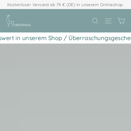
Direkt
Kostenloser Versand ab 79 € (DE) in unserem Onlineshop.
zum
Ei
Seitenn
Suche
Inhalt
t in unserem Shop / Überraschungsgeschenk ab